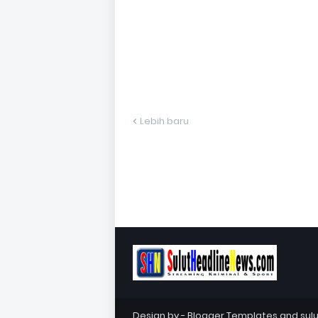
Lebih baru
Design by -
Blogger Templates
and
sul