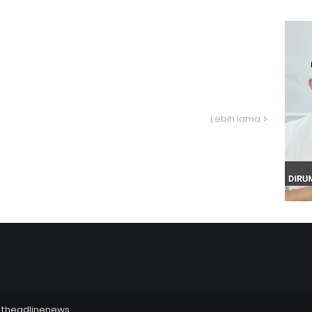
Lebih lama
utheadlinenews