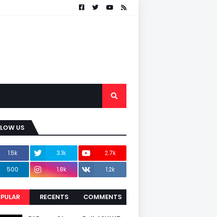
LLOW US
1.5k
3.1k
2.7k
500
1.8k
1.2k
PULAR
RECENTS
COMMENTS