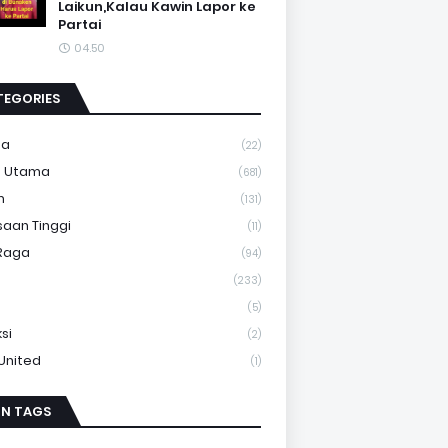
Laikun,Kalau Kawin Lapor ke
Partai
04.50
TEGORIES
ma
(22)
a Utama
(681)
m
(131)
saan Tinggi
(11)
Raga
(94)
(233)
(5)
si
(2)
 United
(1)
IN TAGS