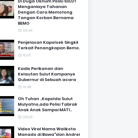
Di Duga Oknum Polisi SULUT
Menganiaya Tahanan
Dengan Cara Memotong
Tangan Korban Bernama
BEMO
08.44
Penjelasan Kapolsek Singkil
Terkait Penangkapan Bemo.
15.05
Kadis Perikanan dan
Kelautan Sulut Kampanye
Gubernur di Sebuah acara
19.48
Oh Tuhan ..Kapolda Sulut
Mulyatno,ada Polisi Tabrak
Anak Anak Sampai MATI..
08.28
Video Viral Nama Walikota
Manado di Bawa"dan Andrei