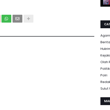
CA
Aga
Berit
Hukri
Kejak
Olah 
Politik
Polri
Redak
Sulut
MA