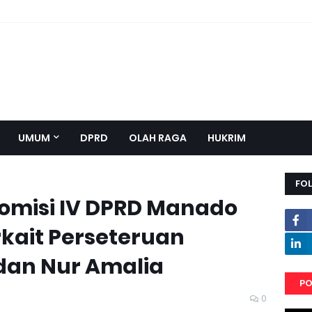
UMUM
DPRD
OLAH RAGA
HUKRIM
FO
Komisi IV DPRD Manado
rkait Perseteruan
dan Nur Amalia
PO
0