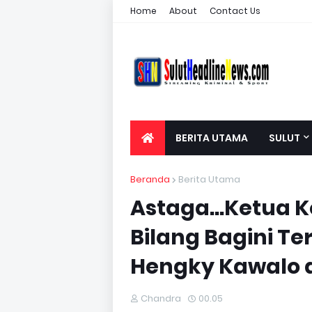
Home
About
Contact Us
BERITA UTAMA
SULUT
Beranda
Berita Utama
Astaga...Ketua 
Bilang Bagini Te
Hengky Kawalo 
Chandra
00.05