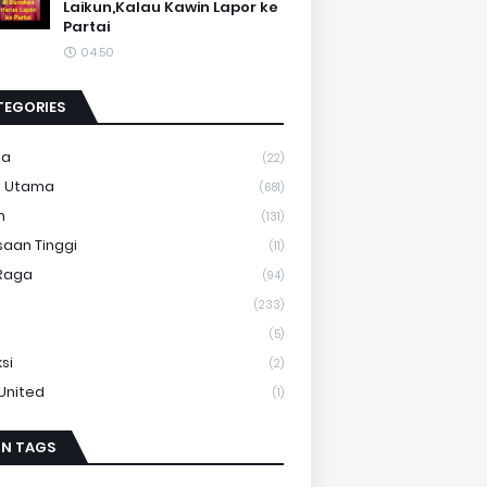
Laikun,Kalau Kawin Lapor ke
Partai
04.50
TEGORIES
ma
(22)
a Utama
(681)
m
(131)
saan Tinggi
(11)
Raga
(94)
(233)
(5)
si
(2)
 United
(1)
IN TAGS