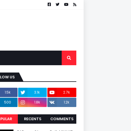
LLOW US
1.5k
3.1k
2.7k
500
1.8k
1.2k
PULAR
RECENTS
COMMENTS