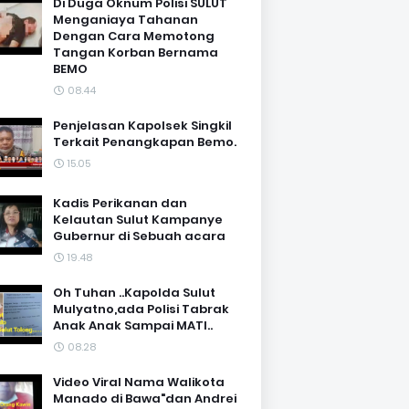
Di Duga Oknum Polisi SULUT
Menganiaya Tahanan
Dengan Cara Memotong
Tangan Korban Bernama
BEMO
08.44
Penjelasan Kapolsek Singkil
Terkait Penangkapan Bemo.
15.05
Kadis Perikanan dan
Kelautan Sulut Kampanye
Gubernur di Sebuah acara
19.48
Oh Tuhan ..Kapolda Sulut
Mulyatno,ada Polisi Tabrak
Anak Anak Sampai MATI..
08.28
Video Viral Nama Walikota
Manado di Bawa"dan Andrei