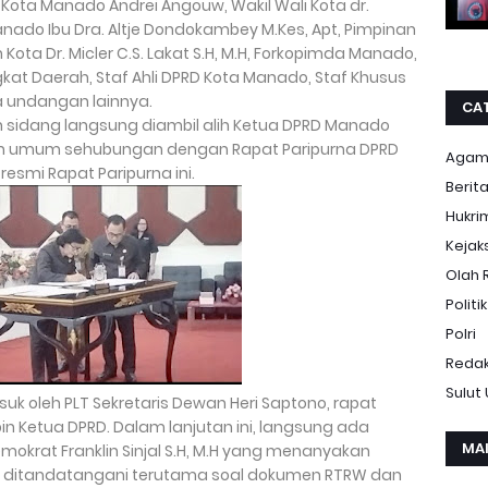
i Kota Manado Andrei Angouw, Wakil Wali Kota dr.
nado Ibu Dra. Altje Dondokambey M.Kes, Apt, Pimpinan
Kota Dr. Micler C.S. Lakat S.H, M.H, Forkopimda Manado,
gkat Daerah, Staf Ahli DPRD Kota Manado, Staf Khusus
a undangan lainnya.
CA
 sidang langsung diambil alih Ketua DPRD Manado
n umum sehubungan dengan Rapat Paripurna DPRD
Aga
smi Rapat Paripurna ini.
Berit
Hukri
Kejak
Olah 
Politik
Polri
Redak
Sulut
k oleh PLT Sekretaris Dewan Heri Saptono, rapat
in Ketua DPRD. Dalam lanjutan ini, langsung ada
MA
emokrat Franklin Sinjal S.H, M.H yang menanyakan
 ditandatangani terutama soal dokumen RTRW dan