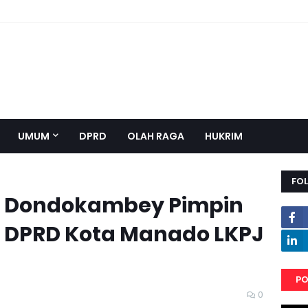
UMUM
DPRD
OLAH RAGA
HUKRIM
FO
je Dondokambey Pimpin
a DPRD Kota Manado LKPJ
PO
0