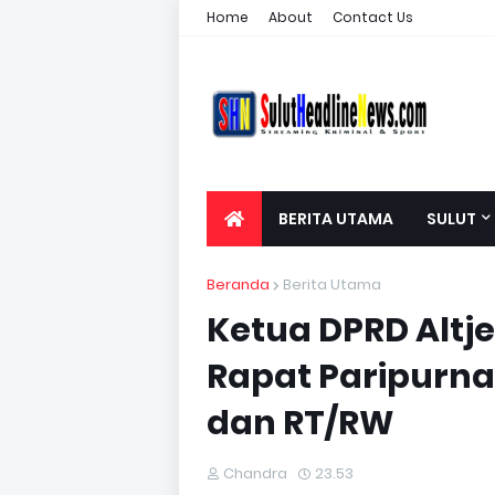
Home
About
Contact Us
BERITA UTAMA
SULUT
Beranda
Berita Utama
Ketua DPRD Alt
Rapat Paripurn
dan RT/RW
Chandra
23.53