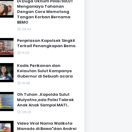
Di Duga Oknum Polisi SULUT
Menganiaya Tahanan
Dengan Cara Memotong
Tangan Korban Bernama
BEMO
08.44
Penjelasan Kapolsek Singkil
Terkait Penangkapan Bemo.
15.05
Kadis Perikanan dan
Kelautan Sulut Kampanye
Gubernur di Sebuah acara
19.48
Oh Tuhan ..Kapolda Sulut
Mulyatno,ada Polisi Tabrak
Anak Anak Sampai MATI..
08.28
Video Viral Nama Walikota
Manado di Bawa"dan Andrei