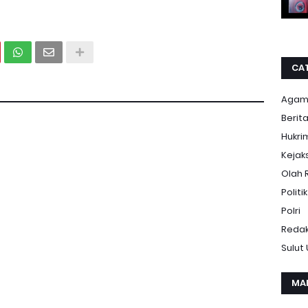
CA
Aga
Berit
Hukri
Kejak
Olah 
Politik
Polri
Redak
Sulut
MA