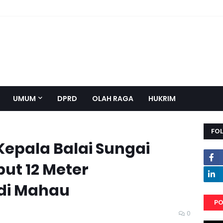
UMUM
DPRD
OLAH RAGA
HUKRIM
FO
Kepala Balai Sungai
ut 12 Meter
di Mahau
PO
0