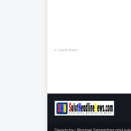
Lebih baru
Design by -
Blogger Templates
and
sul