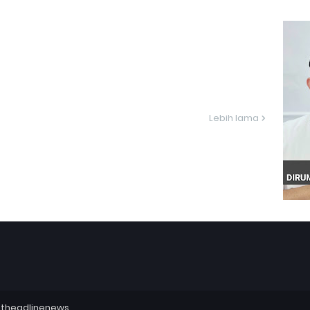
Lebih lama
utheadlinenews