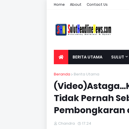
Home
About
Contact Us
BERITA UTAMA
SULUT
Beranda
Berita Utama
(Video)Astaga...
Tidak Pernah Seb
Pembongkaran 
Chandra
17.24