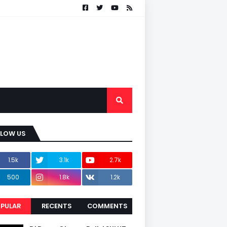
LLOW US
1.5k
3.1k
2.7k
500
1.8k
1.2k
PULAR
RECENTS
COMMENTS