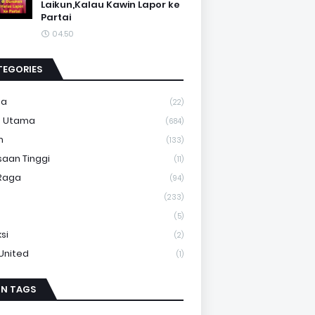
Laikun,Kalau Kawin Lapor ke
Partai
04.50
TEGORIES
ma
(22)
a Utama
(684)
m
(133)
saan Tinggi
(11)
Raga
(94)
(233)
(5)
si
(2)
 United
(1)
IN TAGS