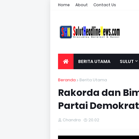
Home
About
Contact Us
BERITA UTAMA
SULUT
Beranda
Berita Utama
Rakorda dan Bim
Partai Demokrat
Chandra
20.02