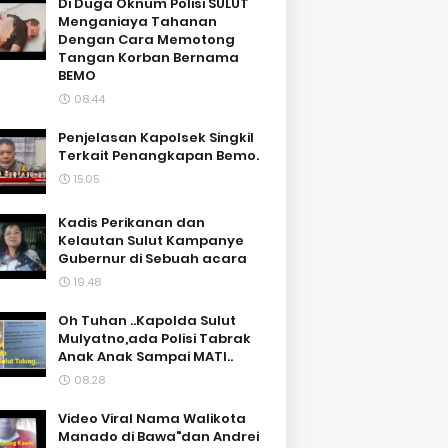
Di Duga Oknum Polisi SULUT
Menganiaya Tahanan
Dengan Cara Memotong
Tangan Korban Bernama
BEMO
08.44
Penjelasan Kapolsek Singkil
Terkait Penangkapan Bemo.
15.05
Kadis Perikanan dan
Kelautan Sulut Kampanye
Gubernur di Sebuah acara
19.48
Oh Tuhan ..Kapolda Sulut
Mulyatno,ada Polisi Tabrak
Anak Anak Sampai MATI..
08.28
Video Viral Nama Walikota
Manado di Bawa"dan Andrei