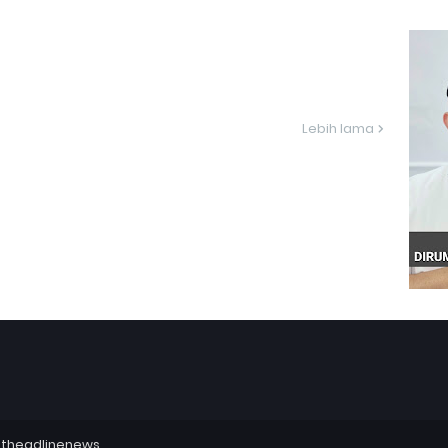
Lebih lama
utheadlinenews