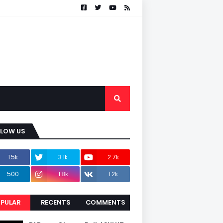
LLOW US
1.5k
3.1k
2.7k
500
1.8k
1.2k
PULAR
RECENTS
COMMENTS