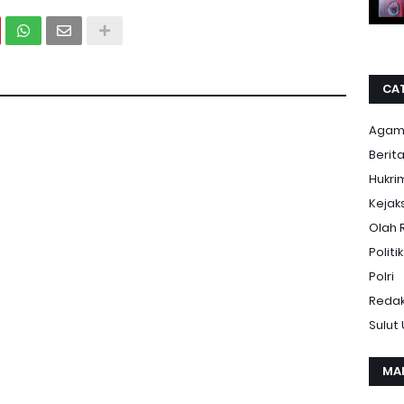
CA
Aga
Berit
Hukri
Kejak
Olah 
Politik
Polri
Redak
Sulut
MA