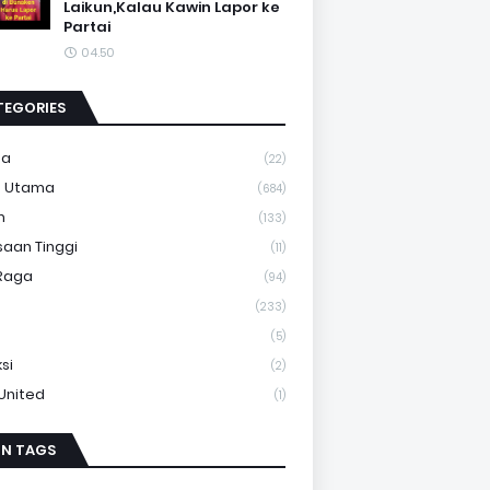
Laikun,Kalau Kawin Lapor ke
Partai
04.50
TEGORIES
ma
(22)
a Utama
(684)
m
(133)
saan Tinggi
(11)
Raga
(94)
(233)
(5)
si
(2)
 United
(1)
IN TAGS