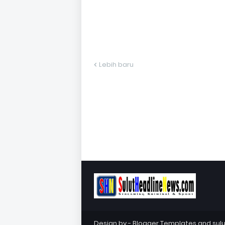
Lebih baru
Design by -
Blogger Templates
and
sul