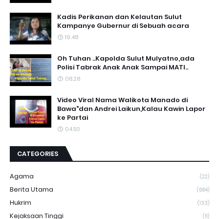
Kadis Perikanan dan Kelautan Sulut
Kampanye Gubernur di Sebuah acara
19.48
Oh Tuhan ..Kapolda Sulut Mulyatno,ada
Polisi Tabrak Anak Anak Sampai MATI..
08.28
Video Viral Nama Walikota Manado di
Bawa"dan Andrei Laikun,Kalau Kawin Lapor
ke Partai
04.50
CATEGORIES
Agama
(22)
Berita Utama
(684)
Hukrim
(133)
Kejaksaan Tinggi
(11)