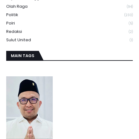
Olah Raga
(94)
Politik
(233)
Polri
(5)
Redaksi
(2)
Sulut United
(1)
MAIN TAGS