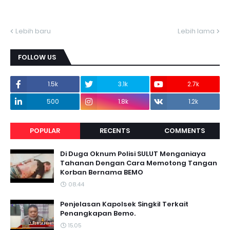
Lebih baru
Lebih lama
FOLLOW US
1.5k
3.1k
2.7k
500
1.8k
1.2k
POPULAR
RECENTS
COMMENTS
Di Duga Oknum Polisi SULUT Menganiaya
Tahanan Dengan Cara Memotong Tangan
Korban Bernama BEMO
08.44
Penjelasan Kapolsek Singkil Terkait
Penangkapan Bemo.
15.05