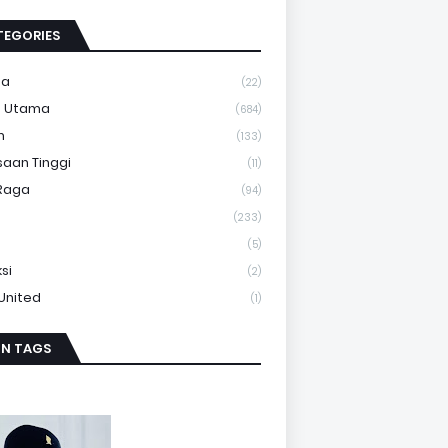
TEGORIES
ma
(22)
a Utama
(684)
m
(133)
saan Tinggi
(11)
Raga
(94)
(233)
(5)
si
(2)
 United
(1)
IN TAGS