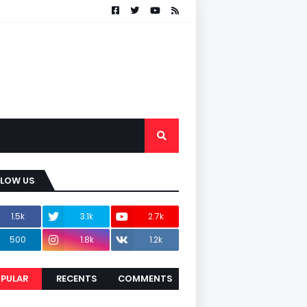
LLOW US
1.5k
3.1k
2.7k
500
1.8k
1.2k
PULAR
RECENTS
COMMENTS