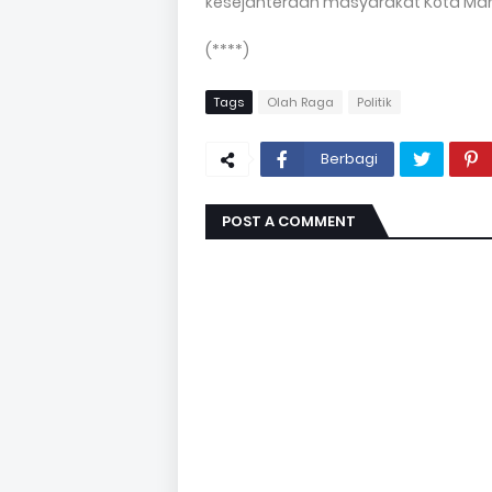
kesejahteraan masyarakat Kota Ma
(****)
Tags
Olah Raga
Politik
Berbagi
POST A COMMENT