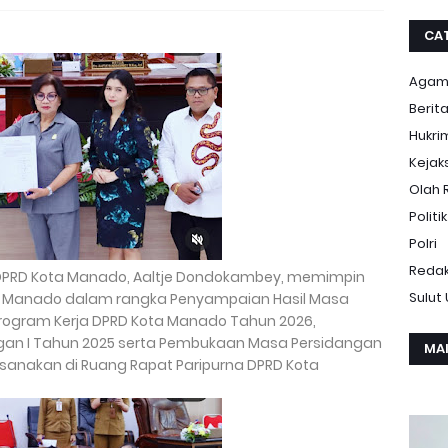
CA
Aga
Berit
Hukri
Kejak
Olah 
Politik
Polri
Redak
DPRD Kota Manado, Aaltje Dondokambey, memimpin
Sulut
ta Manado dalam rangka Penyampaian Hasil Masa
Program Kerja DPRD Kota Manado Tahun 2026,
gan I Tahun 2025 serta Pembukaan Masa Persidangan
MA
aksanakan di Ruang Rapat Paripurna DPRD Kota