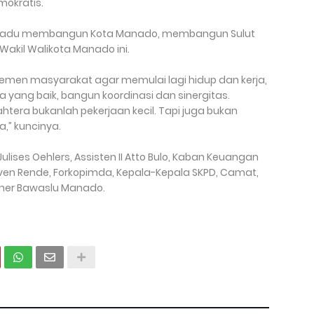
mokratis.
satu padu membangun Kota Manado, membangun Sulut
akil Walikota Manado ini.
men masyarakat agar memulai lagi hidup dan kerja,
ja yang baik, bangun koordinasi dan sinergitas.
era bukanlah pekerjaan kecil. Tapi juga bukan
a,” kuncinya.
Julises Oehlers, Assisten II Atto Bulo, Kaban Keuangan
ven Rende, Forkopimda, Kepala-Kepala SKPD, Camat,
oner Bawaslu Manado.