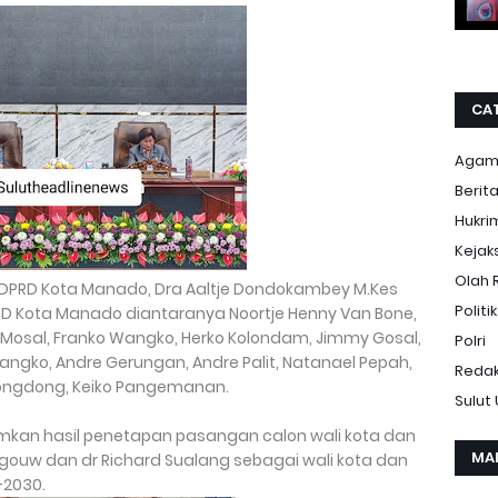
CA
Aga
Berit
Hukri
Kejak
Olah 
 DPRD Kota Manado, Dra Aaltje Dondokambey M.Kes
Politik
D Kota Manado diantaranya Noortje Henny Van Bone,
k Mosal, Franko Wangko, Herko Kolondam, Jimmy Gosal,
Polri
Wangko, Andre Gerungan, Andre Palit, Natanael Pepah,
Redak
 Longdong, Keiko Pangemanan.
Sulut
an hasil penetapan pasangan calon wali kota dan
MA
i Angouw dan dr Richard Sualang sebagai wali kota dan
-2030.