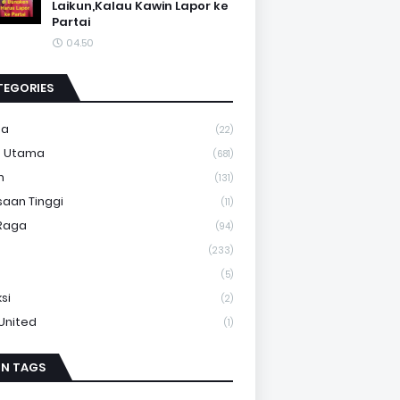
Laikun,Kalau Kawin Lapor ke
Partai
04.50
TEGORIES
ma
(22)
a Utama
(681)
m
(131)
saan Tinggi
(11)
Raga
(94)
(233)
(5)
si
(2)
 United
(1)
IN TAGS