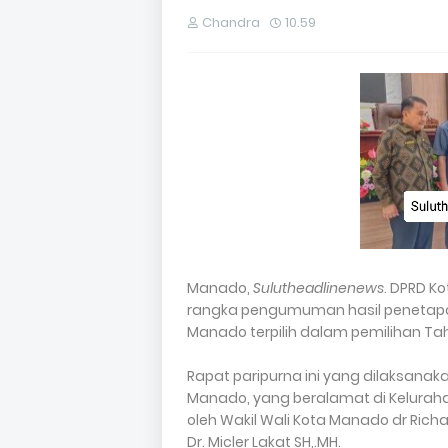
Chandra
10.59
Manado,
Sulutheadlinenews
. DPRD K
rangka pengumuman hasil penetapan
Manado terpilih dalam pemilihan Tah
Rapat paripurna ini yang dilaksanak
Manado, yang beralamat di Kelurah
oleh Wakil Wali Kota Manado dr Rich
Dr. Micler Lakat SH,.MH.