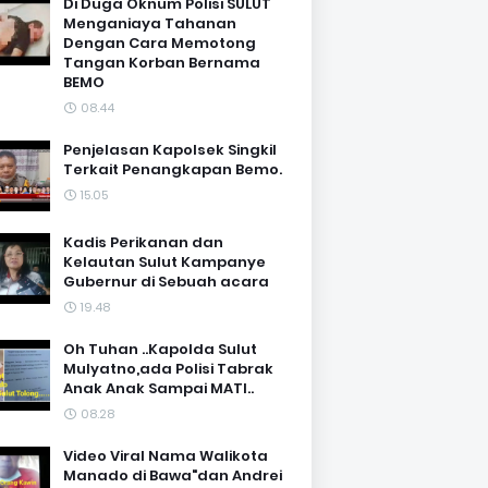
Di Duga Oknum Polisi SULUT
Menganiaya Tahanan
Dengan Cara Memotong
Tangan Korban Bernama
BEMO
08.44
Penjelasan Kapolsek Singkil
Terkait Penangkapan Bemo.
15.05
Kadis Perikanan dan
Kelautan Sulut Kampanye
Gubernur di Sebuah acara
19.48
Oh Tuhan ..Kapolda Sulut
Mulyatno,ada Polisi Tabrak
Anak Anak Sampai MATI..
08.28
Video Viral Nama Walikota
Manado di Bawa"dan Andrei