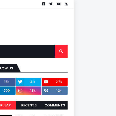
LLOW US
1.5k
3.1k
2.7k
500
1.8k
1.2k
PULAR
RECENTS
COMMENTS