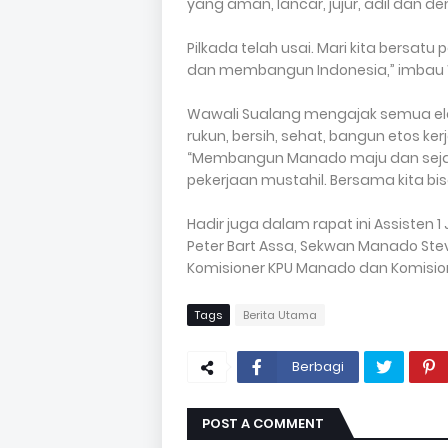
yang aman, lancar, jujur, adil dan de
Pilkada telah usai. Mari kita ber
dan membangun Indonesia,” imbau W
Wawali Sualang mengajak semua ele
rukun, bersih, sehat, bangun etos ker
“Membangun Manado maju dan sejaht
pekerjaan mustahil. Bersama kita bis
Hadir juga dalam rapat ini Assisten 1 
Peter Bart Assa, Sekwan Manado Ste
Komisioner KPU Manado dan Komisi
Tags
Berita Utama
Berbagi
POST A COMMENT