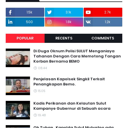
1.5k
3.1k
2.7k
500
1.8k
1.2k
POPULAR
RECENTS
COMMENTS
Di Duga Oknum Polisi SULUT Menganiaya
Tahanan Dengan Cara Memotong Tangan
Korban Bernama BEMO
08.44
Penjelasan Kapolsek Singkil Terkait
Penangkapan Bemo.
15.05
Kadis Perikanan dan Kelautan Sulut
Kampanye Gubernur di Sebuah acara
19.48
Oh Tuhan ..Kapolda Sulut Mulyatno,ada