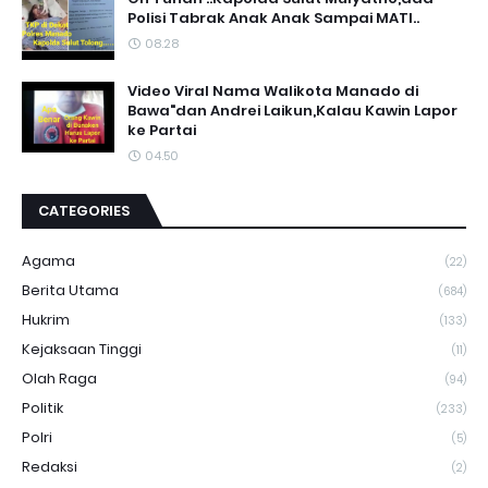
Polisi Tabrak Anak Anak Sampai MATI..
08.28
Video Viral Nama Walikota Manado di
Bawa"dan Andrei Laikun,Kalau Kawin Lapor
ke Partai
04.50
CATEGORIES
Agama
(22)
Berita Utama
(684)
Hukrim
(133)
Kejaksaan Tinggi
(11)
Olah Raga
(94)
Politik
(233)
Polri
(5)
Redaksi
(2)