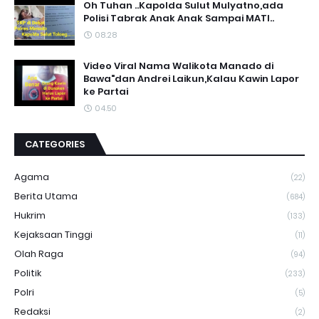
Oh Tuhan ..Kapolda Sulut Mulyatno,ada
Polisi Tabrak Anak Anak Sampai MATI..
08.28
Video Viral Nama Walikota Manado di
Bawa"dan Andrei Laikun,Kalau Kawin Lapor
ke Partai
04.50
CATEGORIES
Agama
(22)
Berita Utama
(684)
Hukrim
(133)
Kejaksaan Tinggi
(11)
Olah Raga
(94)
Politik
(233)
Polri
(5)
Redaksi
(2)