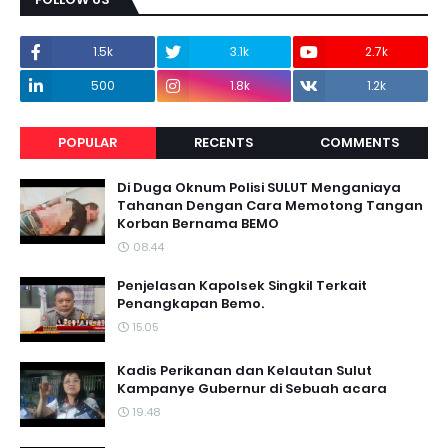
1.5k
3.1k
2.7k
500
1.8k
1.2k
POPULAR
RECENTS
COMMENTS
Di Duga Oknum Polisi SULUT Menganiaya
Tahanan Dengan Cara Memotong Tangan
Korban Bernama BEMO
08.44
Penjelasan Kapolsek Singkil Terkait
Penangkapan Bemo.
15.05
Kadis Perikanan dan Kelautan Sulut
Kampanye Gubernur di Sebuah acara
19.48