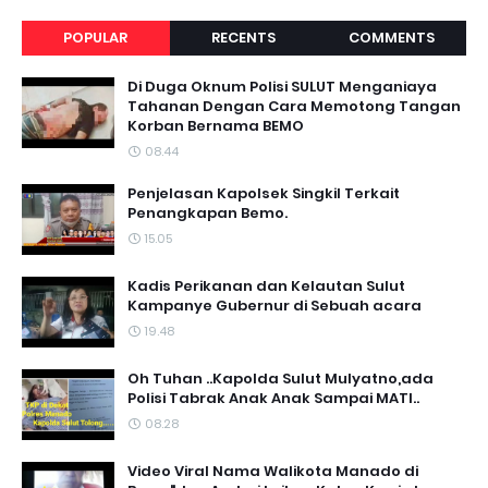
POPULAR
RECENTS
COMMENTS
Di Duga Oknum Polisi SULUT Menganiaya
Tahanan Dengan Cara Memotong Tangan
Korban Bernama BEMO
08.44
Penjelasan Kapolsek Singkil Terkait
Penangkapan Bemo.
15.05
Kadis Perikanan dan Kelautan Sulut
Kampanye Gubernur di Sebuah acara
19.48
Oh Tuhan ..Kapolda Sulut Mulyatno,ada
Polisi Tabrak Anak Anak Sampai MATI..
08.28
Video Viral Nama Walikota Manado di