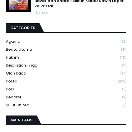
Bawa"dan Andrei Laikun,Kalau Kawin Lapor
ke Partai
04.50
CATEGORIES
Agama
(22)
Berita Utama
(681)
Hukrim
(131)
Kejaksaan Tinggi
(11)
Olah Raga
(94)
Politik
(233)
Polri
(5)
Redaksi
(2)
Sulut United
(1)
MAIN TAGS