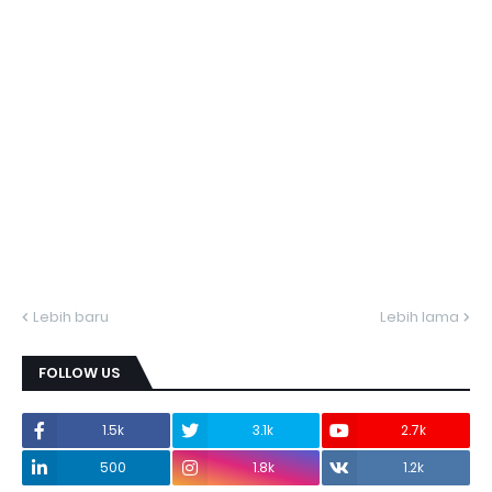
Lebih baru
Lebih lama
FOLLOW US
1.5k
3.1k
2.7k
500
1.8k
1.2k