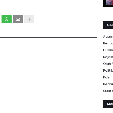
CA
Aga
Berit
Hukri
Kejak
Olah 
Politik
Polri
Redak
Sulut
MA