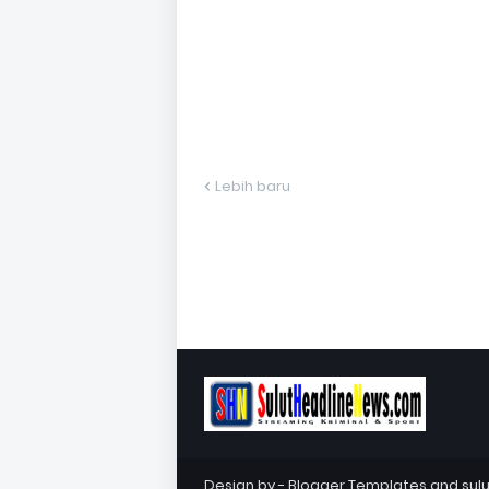
Lebih baru
Design by -
Blogger Templates
and
sul