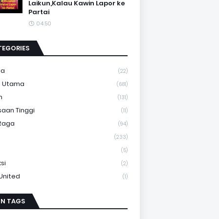
Laikun,Kalau Kawin Lapor ke
Partai
04.50
TEGORIES
ma
(22)
a Utama
(681)
m
(131)
saan Tinggi
(11)
Raga
(94)
(233)
(5)
si
(2)
 United
(1)
IN TAGS