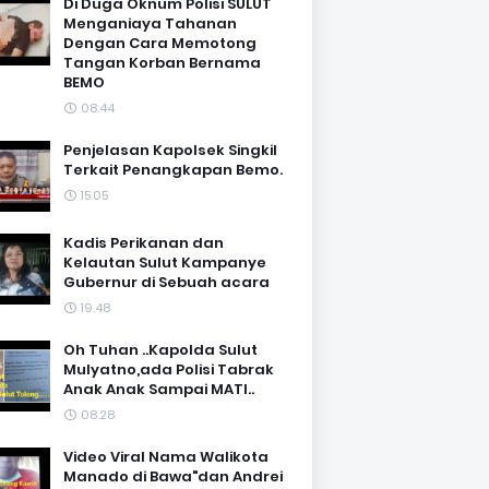
Di Duga Oknum Polisi SULUT
Menganiaya Tahanan
Dengan Cara Memotong
Tangan Korban Bernama
BEMO
08.44
Penjelasan Kapolsek Singkil
Terkait Penangkapan Bemo.
15.05
Kadis Perikanan dan
Kelautan Sulut Kampanye
Gubernur di Sebuah acara
19.48
Oh Tuhan ..Kapolda Sulut
Mulyatno,ada Polisi Tabrak
Anak Anak Sampai MATI..
08.28
Video Viral Nama Walikota
Manado di Bawa"dan Andrei