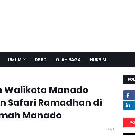
UMUM
DPRD
OLAH RAGA
HUKRIM
FO
h Walikota Manado
n Safari Ramadhan di
qomah Manado
PO
0