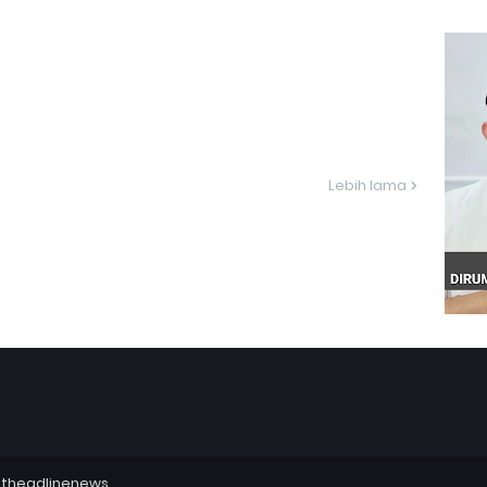
Lebih lama
utheadlinenews