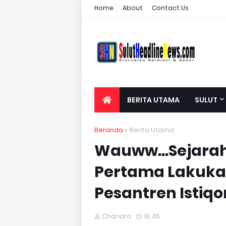
Home
About
Contact Us
BERITA UTAMA
SULUT
Beranda
Berita Utama
Wauww...Sejara
Pertama Lakuka
Pesantren Isti
Chandra
18.36