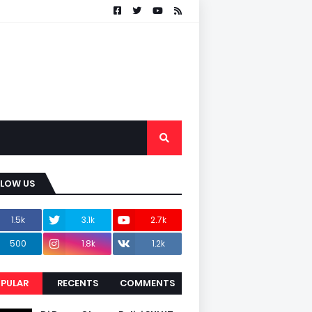
LLOW US
1.5k
3.1k
2.7k
500
1.8k
1.2k
PULAR
RECENTS
COMMENTS