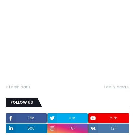
Lebih baru
Lebih lama
FOLLOW US
1.5k
3.1k
2.7k
500
1.8k
1.2k