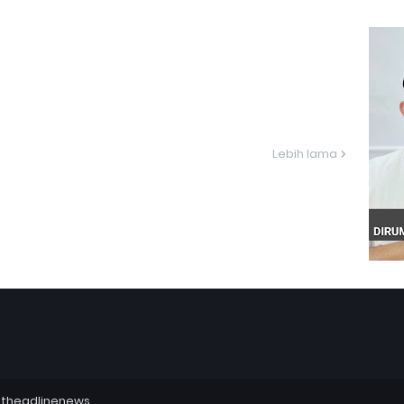
Lebih lama
utheadlinenews