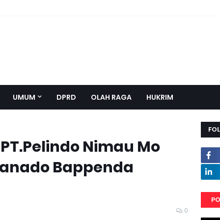
UMUM
DPRD
OLAH RAGA
HUKRIM
FO
 PT.Pelindo Nimau Mo
 Manado Bappenda
PO
0