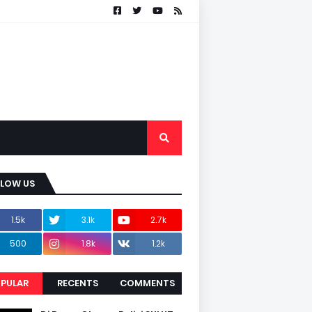
LLOW US
1.5k
3.1k
2.7k
500
1.8k
1.2k
PULAR
RECENTS
COMMENTS