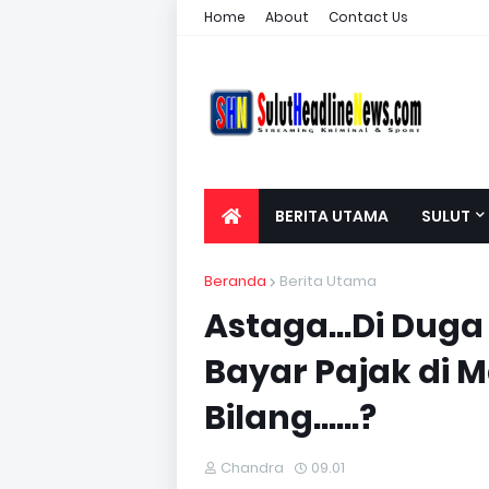
Home
About
Contact Us
BERITA UTAMA
SULUT
Beranda
Berita Utama
Astaga...Di Duga
Bayar Pajak di
Bilang......?
Chandra
09.01