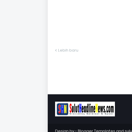
Lebih baru
Design by -
Blogger Templates
and
sul