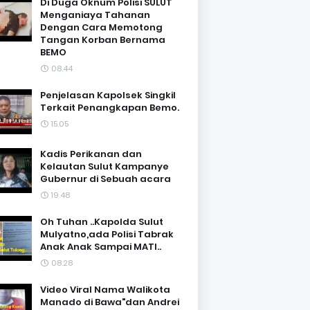
Di Duga Oknum Polisi SULUT
Menganiaya Tahanan
Dengan Cara Memotong
Tangan Korban Bernama
BEMO
08.44
Penjelasan Kapolsek Singkil
Terkait Penangkapan Bemo.
15.05
Kadis Perikanan dan
Kelautan Sulut Kampanye
Gubernur di Sebuah acara
19.48
Oh Tuhan ..Kapolda Sulut
Mulyatno,ada Polisi Tabrak
Anak Anak Sampai MATI..
08.28
Video Viral Nama Walikota
Manado di Bawa"dan Andrei