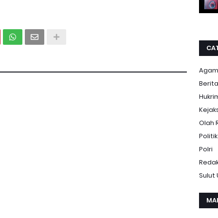
CA
Aga
Berit
Hukri
Kejak
Olah 
Politik
Polri
Redak
Sulut
MA