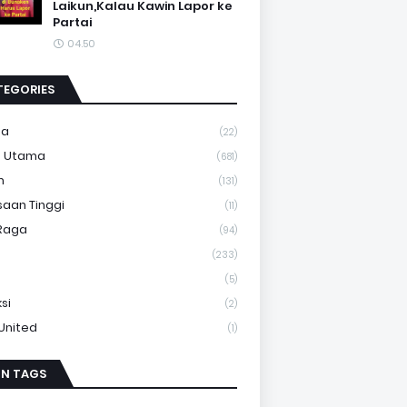
Laikun,Kalau Kawin Lapor ke
Partai
04.50
TEGORIES
ma
(22)
a Utama
(681)
m
(131)
saan Tinggi
(11)
Raga
(94)
(233)
(5)
si
(2)
 United
(1)
IN TAGS