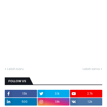
Lebih baru
Lebih lama
FOLLOW US
1.5k
3.1k
2.7k
500
1.8k
1.2k