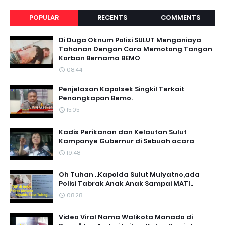
POPULAR
RECENTS
COMMENTS
Di Duga Oknum Polisi SULUT Menganiaya
Tahanan Dengan Cara Memotong Tangan
Korban Bernama BEMO
08.44
Penjelasan Kapolsek Singkil Terkait
Penangkapan Bemo.
15.05
Kadis Perikanan dan Kelautan Sulut
Kampanye Gubernur di Sebuah acara
19.48
Oh Tuhan ..Kapolda Sulut Mulyatno,ada
Polisi Tabrak Anak Anak Sampai MATI..
08.28
Video Viral Nama Walikota Manado di