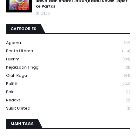
Bawa"dan Andrei Laikun,Kalau Kawin Lapor
ke Partai
04.50
CATEGORIES
Agama
(22)
Berita Utama
(684)
Hukrim
(133)
Kejaksaan Tinggi
(11)
Olah Raga
(94)
Politik
(233)
Polri
(5)
Redaksi
(2)
Sulut United
(1)
MAIN TAGS