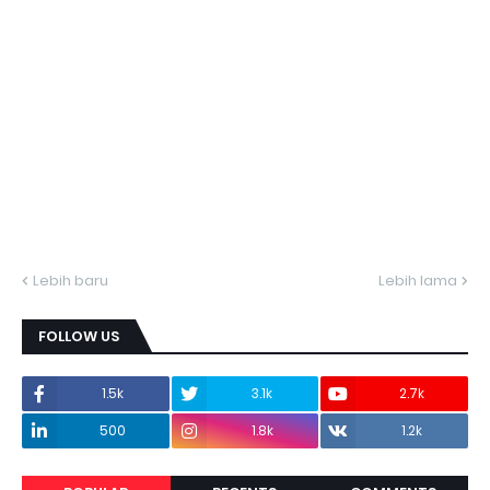
Lebih baru
Lebih lama
FOLLOW US
1.5k
3.1k
2.7k
500
1.8k
1.2k