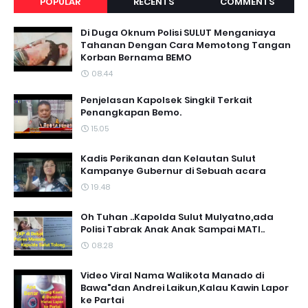
POPULAR
RECENTS
COMMENTS
Di Duga Oknum Polisi SULUT Menganiaya
Tahanan Dengan Cara Memotong Tangan
Korban Bernama BEMO
08.44
Penjelasan Kapolsek Singkil Terkait
Penangkapan Bemo.
15.05
Kadis Perikanan dan Kelautan Sulut
Kampanye Gubernur di Sebuah acara
19.48
Oh Tuhan ..Kapolda Sulut Mulyatno,ada
Polisi Tabrak Anak Anak Sampai MATI..
08.28
Video Viral Nama Walikota Manado di
Bawa"dan Andrei Laikun,Kalau Kawin Lapor
ke Partai