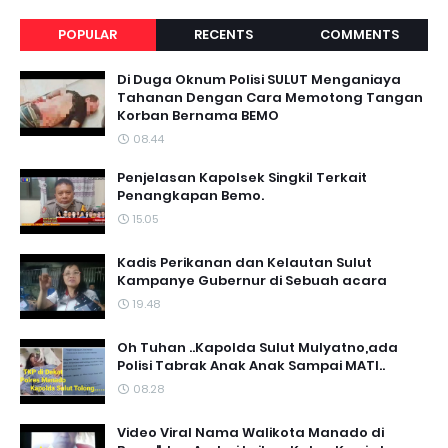
POPULAR
RECENTS
COMMENTS
Di Duga Oknum Polisi SULUT Menganiaya
Tahanan Dengan Cara Memotong Tangan
Korban Bernama BEMO
08.44
Penjelasan Kapolsek Singkil Terkait
Penangkapan Bemo.
15.05
Kadis Perikanan dan Kelautan Sulut
Kampanye Gubernur di Sebuah acara
19.48
Oh Tuhan ..Kapolda Sulut Mulyatno,ada
Polisi Tabrak Anak Anak Sampai MATI..
08.28
Video Viral Nama Walikota Manado di