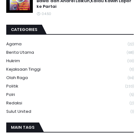
Bawa"dan Andrei Laikun,Kalau Kawin Lapor
ke Partai
04.50
CATEGORIES
Agama
(22)
Berita Utama
(681)
Hukrim
(131)
Kejaksaan Tinggi
(11)
Olah Raga
(94)
Politik
(233)
Polri
(5)
Redaksi
(2)
Sulut United
(1)
MAIN TAGS