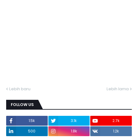
Lebih baru
Lebih lama
FOLLOW US
1.5k
3.1k
2.7k
500
1.8k
1.2k