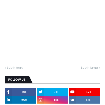
Lebih baru
Lebih lama
FOLLOW US
1.5k
3.1k
2.7k
500
1.8k
1.2k