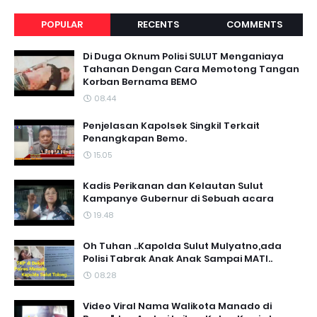
POPULAR
RECENTS
COMMENTS
Di Duga Oknum Polisi SULUT Menganiaya
Tahanan Dengan Cara Memotong Tangan
Korban Bernama BEMO
08.44
Penjelasan Kapolsek Singkil Terkait
Penangkapan Bemo.
15.05
Kadis Perikanan dan Kelautan Sulut
Kampanye Gubernur di Sebuah acara
19.48
Oh Tuhan ..Kapolda Sulut Mulyatno,ada
Polisi Tabrak Anak Anak Sampai MATI..
08.28
Video Viral Nama Walikota Manado di