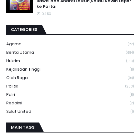
Bawa"dan Andrei Laikun,Kalau Kawin Lapor
ke Partai
04.50
CATEGORIES
Agama
(22)
Berita Utama
(684)
Hukrim
(133)
Kejaksaan Tinggi
(11)
Olah Raga
(94)
Politik
(233)
Polri
(5)
Redaksi
(2)
Sulut United
(1)
MAIN TAGS