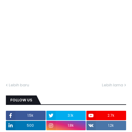
Lebih baru
Lebih lama
FOLLOW US
1.5k
3.1k
2.7k
500
1.8k
1.2k