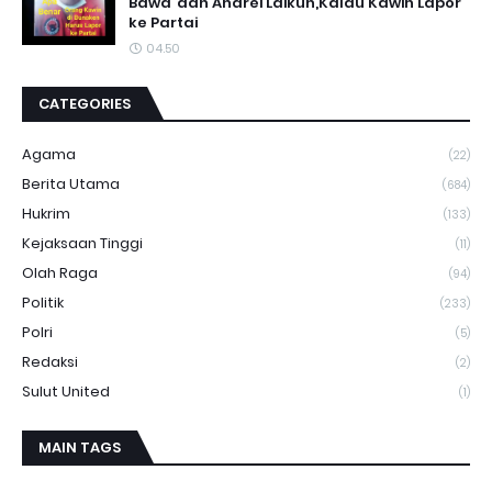
Bawa"dan Andrei Laikun,Kalau Kawin Lapor
ke Partai
04.50
CATEGORIES
Agama
(22)
Berita Utama
(684)
Hukrim
(133)
Kejaksaan Tinggi
(11)
Olah Raga
(94)
Politik
(233)
Polri
(5)
Redaksi
(2)
Sulut United
(1)
MAIN TAGS