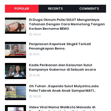
POPULAR
RECENTS
COMMENTS
Di Duga Oknum Polisi SULUT Menganiaya
Tahanan Dengan Cara Memotong Tangan
Korban Bernama BEMO
08.44
Penjelasan Kapolsek Singkil Terkait
Penangkapan Bemo.
15.05
Kadis Perikanan dan Kelautan Sulut
Kampanye Gubernur di Sebuah acara
19.48
Oh Tuhan ..Kapolda Sulut Mulyatno,ada
Polisi Tabrak Anak Anak Sampai MATI..
08.28
Video Viral Nama Walikota Manado di