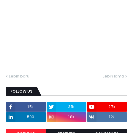
Lebih baru
Lebih lama
FOLLOW US
1.5k
3.1k
2.7k
500
1.8k
1.2k