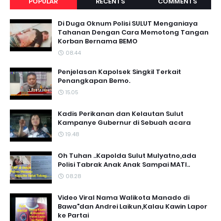
POPULAR
RECENTS
COMMENTS
Di Duga Oknum Polisi SULUT Menganiaya
Tahanan Dengan Cara Memotong Tangan
Korban Bernama BEMO
08.44
Penjelasan Kapolsek Singkil Terkait
Penangkapan Bemo.
15.05
Kadis Perikanan dan Kelautan Sulut
Kampanye Gubernur di Sebuah acara
19.48
Oh Tuhan ..Kapolda Sulut Mulyatno,ada
Polisi Tabrak Anak Anak Sampai MATI..
08.28
Video Viral Nama Walikota Manado di
Bawa"dan Andrei Laikun,Kalau Kawin Lapor
ke Partai