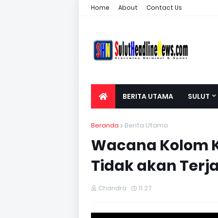
Home
About
Contact Us
BERITA UTAMA
SULUT
Beranda
Berita Utama
Wacana Kolom Ko
Tidak akan Terja
Chandra
11.27