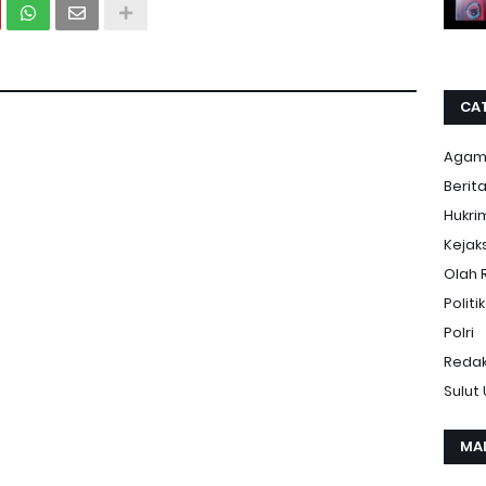
CA
Aga
Berit
Hukri
Kejak
Olah 
Politik
Polri
Redak
Sulut
MA