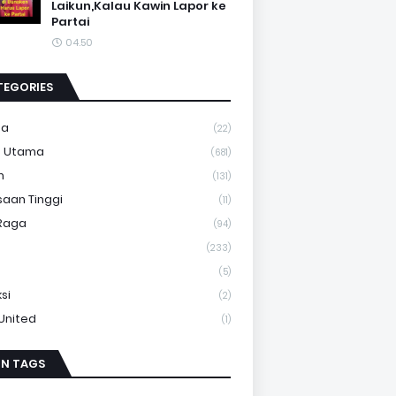
Laikun,Kalau Kawin Lapor ke
Partai
04.50
TEGORIES
ma
(22)
a Utama
(681)
m
(131)
saan Tinggi
(11)
Raga
(94)
(233)
(5)
si
(2)
 United
(1)
IN TAGS