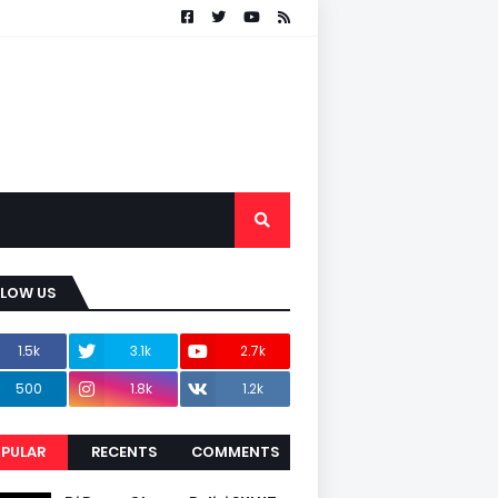
LLOW US
1.5k
3.1k
2.7k
500
1.8k
1.2k
PULAR
RECENTS
COMMENTS