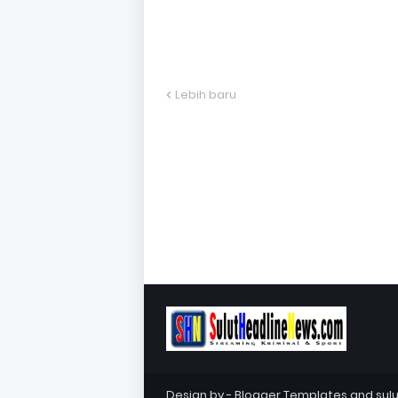
Lebih baru
Design by -
Blogger Templates
and
sul