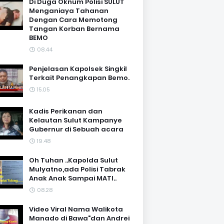
Di Duga Oknum Polisi SULUT
Menganiaya Tahanan
Dengan Cara Memotong
Tangan Korban Bernama
BEMO
08.44
Penjelasan Kapolsek Singkil
Terkait Penangkapan Bemo.
15.05
Kadis Perikanan dan
Kelautan Sulut Kampanye
Gubernur di Sebuah acara
19.48
Oh Tuhan ..Kapolda Sulut
Mulyatno,ada Polisi Tabrak
Anak Anak Sampai MATI..
08.28
Video Viral Nama Walikota
Manado di Bawa"dan Andrei