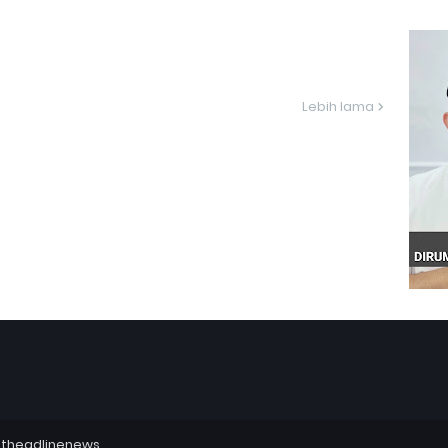
Lebih lama
utheadlinenews