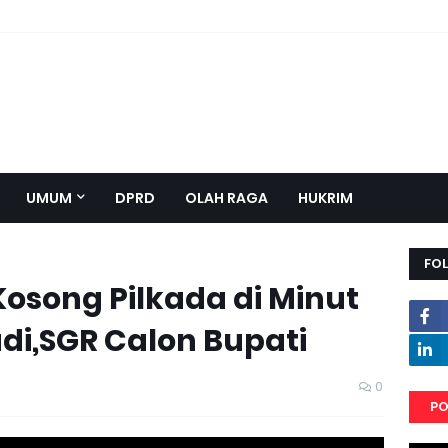
UMUM
DPRD
OLAH RAGA
HUKRIM
FO
song Pilkada di Minut
di,SGR Calon Bupati
0
PO