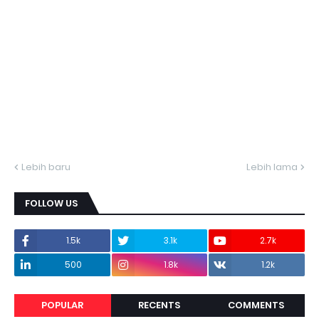
Lebih baru
Lebih lama
FOLLOW US
1.5k
3.1k
2.7k
500
1.8k
1.2k
POPULAR
RECENTS
COMMENTS