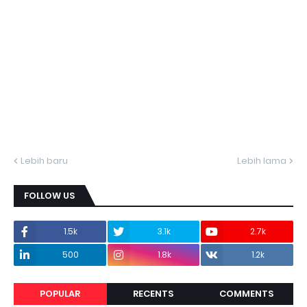
Lebih baru
Lebih lama
FOLLOW US
1.5k
3.1k
2.7k
500
1.8k
1.2k
POPULAR
RECENTS
COMMENTS