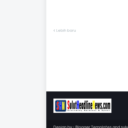
Lebih baru
Design by -
Blogger Templates
and
sul