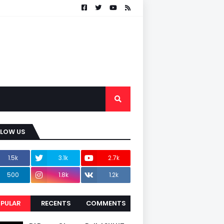
LLOW US
1.5k
3.1k
2.7k
500
1.8k
1.2k
PULAR
RECENTS
COMMENTS