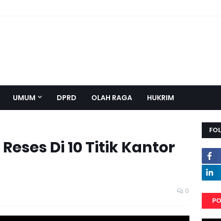
UMUM
DPRD
OLAH RAGA
HUKRIM
FO
Reses Di 10 Titik Kantor
0
PO