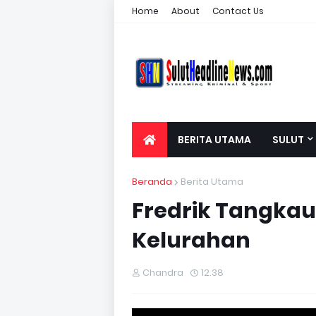
Home
About
Contact Us
BERITA UTAMA
SULUT
Beranda
Berita Utama
Fredrik Tangkau 
Kelurahan
Chandra
12.38