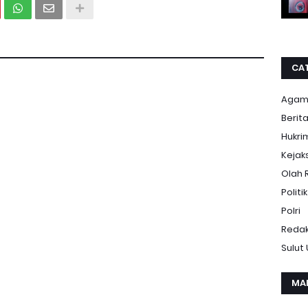
CA
Aga
Berit
Hukri
Kejak
Olah 
Politik
Polri
Redak
Sulut
MA