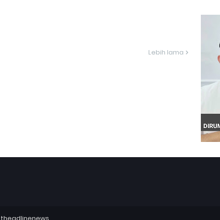
Lebih lama
utheadlinenews