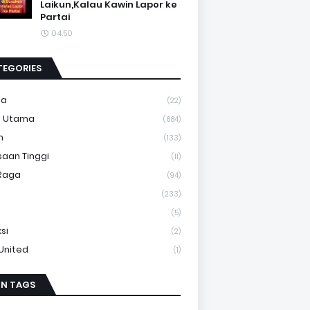
Laikun,Kalau Kawin Lapor ke
Partai
04.50
TEGORIES
ma
(22)
a Utama
(684)
m
(133)
saan Tinggi
(11)
Raga
(94)
(233)
(5)
si
(2)
 United
(1)
IN TAGS