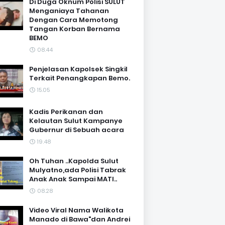
Di Duga Oknum Polisi SULUT
Menganiaya Tahanan
Dengan Cara Memotong
Tangan Korban Bernama
BEMO
08.44
Penjelasan Kapolsek Singkil
Terkait Penangkapan Bemo.
15.05
Kadis Perikanan dan
Kelautan Sulut Kampanye
Gubernur di Sebuah acara
19.48
Oh Tuhan ..Kapolda Sulut
Mulyatno,ada Polisi Tabrak
Anak Anak Sampai MATI..
08.28
Video Viral Nama Walikota
Manado di Bawa"dan Andrei