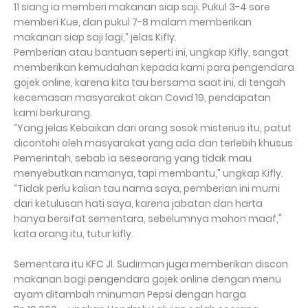
11 siang ia memberi makanan siap saji. Pukul 3-4 sore
memberi Kue, dan pukul 7-8 malam memberikan
makanan siap saji lagi,” jelas Kifly.
Pemberian atau bantuan seperti ini, ungkap Kifly, sangat
memberikan kemudahan kepada kami para pengendara
gojek online, karena kita tau bersama saat ini, di tengah
kecemasan masyarakat akan Covid 19, pendapatan
kami berkurang.
“Yang jelas Kebaikan dari orang sosok misterius itu, patut
dicontohi oleh masyarakat yang ada dan terlebih khusus
Pemerintah, sebab ia seseorang yang tidak mau
menyebutkan namanya, tapi membantu,” ungkap Kifly.
“Tidak perlu kalian tau nama saya, pemberian ini murni
dari ketulusan hati saya, karena jabatan dan harta
hanya bersifat sementara, sebelumnya mohon maaf,"
kata orang itu, tutur kifly.
Sementara itu KFC Jl. Sudirman juga memberikan discon
makanan bagi pengendara gojek online dengan menu
ayam ditambah minuman Pepsi dengan harga