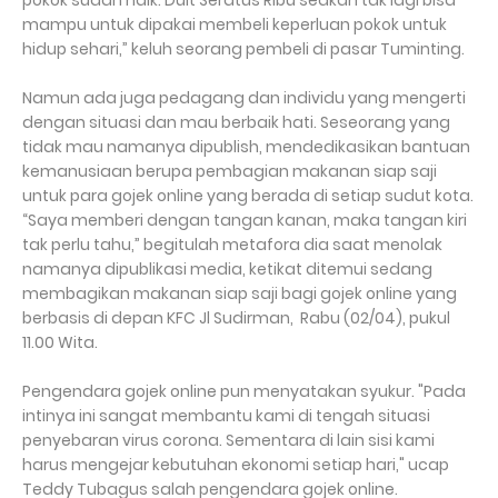
pokok sudah naik. Duit Seratus Ribu seakan tak lagi bisa
mampu untuk dipakai membeli keperluan pokok untuk
hidup sehari,” keluh seorang pembeli di pasar Tuminting.
Namun ada juga pedagang dan individu yang mengerti
dengan situasi dan mau berbaik hati. Seseorang yang
tidak mau namanya dipublish, mendedikasikan bantuan
kemanusiaan berupa pembagian makanan siap saji
untuk para gojek online yang berada di setiap sudut kota.
“Saya memberi dengan tangan kanan, maka tangan kiri
tak perlu tahu,” begitulah metafora dia saat menolak
namanya dipublikasi media, ketikat ditemui sedang
membagikan makanan siap saji bagi gojek online yang
berbasis di depan KFC Jl Sudirman, Rabu (02/04), pukul
11.00 Wita.
Pengendara gojek online pun menyatakan syukur. "Pada
intinya ini sangat membantu kami di tengah situasi
penyebaran virus corona. Sementara di lain sisi kami
harus mengejar kebutuhan ekonomi setiap hari," ucap
Teddy Tubagus salah pengendara gojek online.