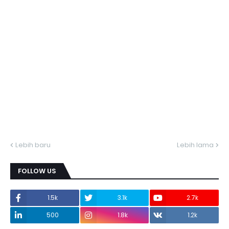
Lebih baru
Lebih lama
FOLLOW US
1.5k
3.1k
2.7k
500
1.8k
1.2k