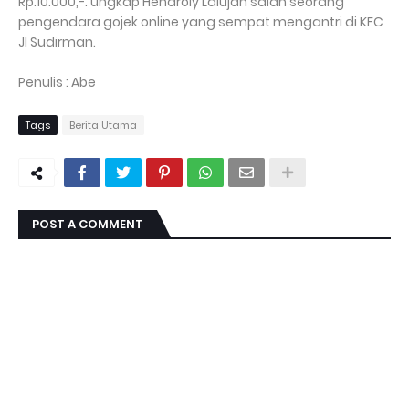
Rp.10.000,-. ungkap Hendroly Lalujan salah seorang
pengendara gojek online yang sempat mengantri di KFC
Jl Sudirman.
Penulis : Abe
Tags
Berita Utama
POST A COMMENT