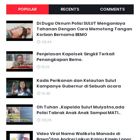
POPULAR
RECENTS
COMMENTS
Di Duga Oknum Polisi SULUT Menganiaya
Tahanan Dengan Cara Memotong Tangan
Korban Bernama BEMO
08.44
Penjelasan Kapolsek Singkil Terkait
Penangkapan Bemo.
15.05
Kadis Perikanan dan Kelautan Sulut
Kampanye Gubernur di Sebuah acara
19.48
Oh Tuhan ..Kapolda Sulut Mulyatno,ada
Polisi Tabrak Anak Anak Sampai MATI..
08.28
Video Viral Nama Walikota Manado di
Bawa"dan Andrei Laikun,Kalau Kawin Lapor