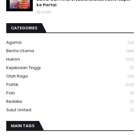
ke Partai
04.50
CATEGORIES
Agama
(22)
Berita Utama
(684)
Hukrim
(133)
Kejaksaan Tinggi
(11)
Olah Raga
(94)
Politik
(233)
Polri
(5)
Redaksi
(2)
Sulut United
(1)
MAIN TAGS