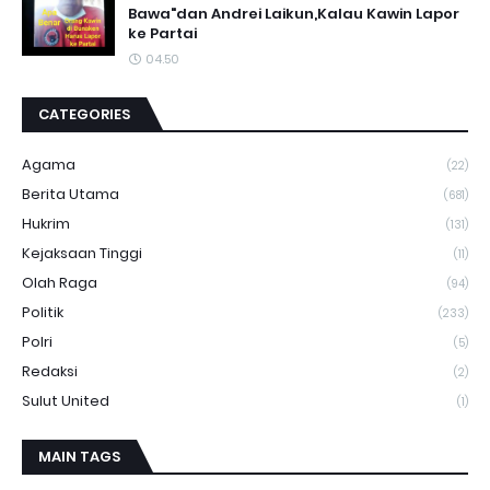
Bawa"dan Andrei Laikun,Kalau Kawin Lapor
ke Partai
04.50
CATEGORIES
Agama
(22)
Berita Utama
(681)
Hukrim
(131)
Kejaksaan Tinggi
(11)
Olah Raga
(94)
Politik
(233)
Polri
(5)
Redaksi
(2)
Sulut United
(1)
MAIN TAGS