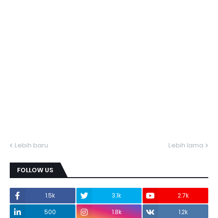
Lebih baru
Lebih lama
FOLLOW US
1.5k
3.1k
2.7k
500
1.8k
1.2k